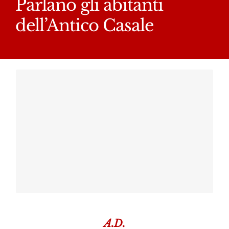
Parlano gli abitanti
dell’Antico Casale
Ritratto
documentato di
Ruvultusi - Opera di
Antonio Portale
una città
invisibile
A.D.