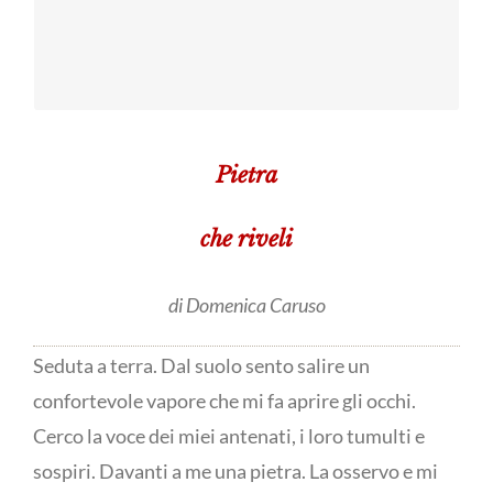
una città
Modica
invisibile
Pietra
che riveli
di Domenica Caruso
Seduta a terra. Dal suolo sento salire un
confortevole vapore che mi fa aprire gli occhi.
Cerco la voce dei miei antenati, i loro tumulti e
sospiri. Davanti a me una pietra. La osservo e mi