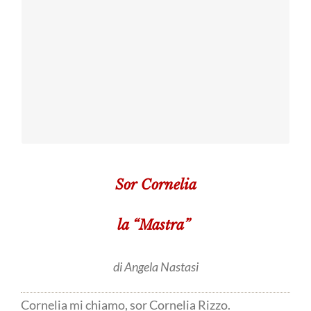
Ritratto
All'ombra dei gelsi -
documentato di
Opera di Carmela
una città
Zuccarello
invisibile
Sor Cornelia
la “Mastra”
di Angela Nastasi
Cornelia mi chiamo, sor Cornelia Rizzo.