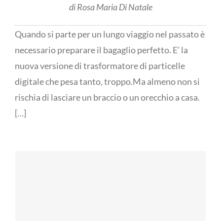
di Rosa Maria Di Natale
Quando si parte per un lungo viaggio nel passato è
necessario preparare il bagaglio perfetto. E’ la
nuova versione di trasformatore di particelle
digitale che pesa tanto, troppo.Ma almeno non si
rischia di lasciare un braccio o un orecchio a casa.
[…]
Ritratto
Senza titolo 2019 -
documentato di
Opera di Fabio