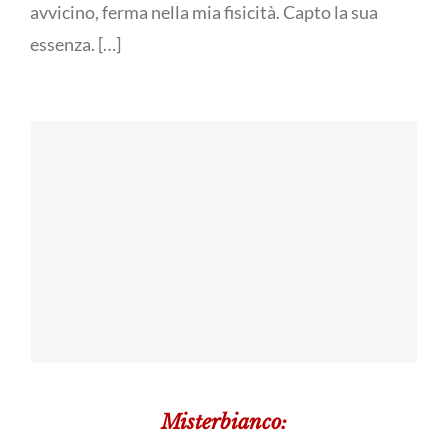
avvicino, ferma nella mia fisicità. Capto la sua
essenza. […]
Ritratto
documentato di
Mungibeddu - Opera
di Benedetto Poma
una città
invisibile
Misterbianco: