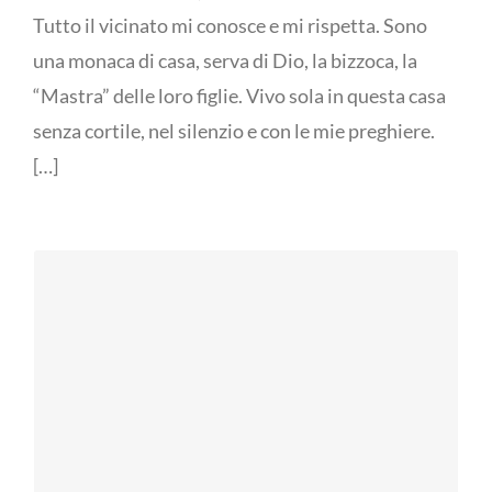
Tutto il vicinato mi conosce e mi rispetta. Sono
una monaca di casa, serva di Dio, la bizzoca, la
“Mastra” delle loro figlie. Vivo sola in questa casa
senza cortile, nel silenzio e con le mie preghiere.
[…]
Ritratto
Gesti, pensieri -
documentato di
Opera di Rino
una città
Fontana
invisibile