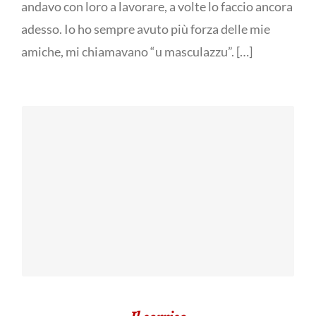
andavo con loro a lavorare, a volte lo faccio ancora
adesso. Io ho sempre avuto più forza delle mie
amiche, mi chiamavano “u masculazzu”. […]
Ritratto
documentato di
U fucularu - Opera di
Antonio Portale
una città
invisibile