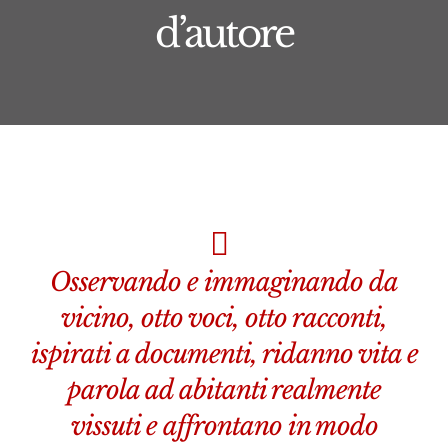
d’autore
Osservando e immaginando da
vicino, otto voci, otto racconti,
ispirati a documenti, ridanno vita e
parola ad abitanti realmente
vissuti e affrontano in modo