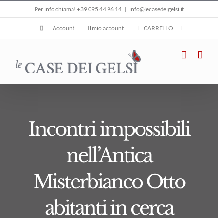
Salta
Per info chiama! +39 095 44 96 14
|
info@lecasedeigelsi.it
al
Account
Il mio account
CARRELLO
contenuto
Incontri impossibili
nell’Antica
Misterbianco Otto
abitanti in cerca