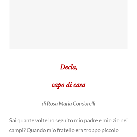
documentato di
Mater - Opera di
Anna Chiara di Pietro
una città
invisibile
Decla,
capo di casa
di Rosa Maria Condorelli
Sai quante volte ho seguito mio padre e mio zio nei
campi? Quando mio fratello era troppo piccolo