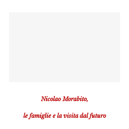
Ritratto
documentato di
Ombre - Opera di
Benedetto Poma
una città
invisibile
Nicolao Morabito,
le famiglie e la visita dal futuro