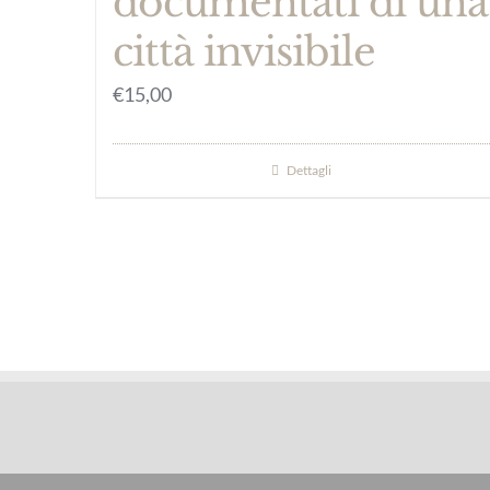
documentati di una
città invisibile
€
15,00
Dettagli