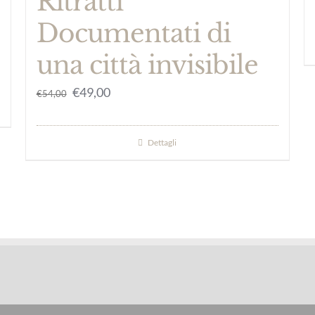
Ritratti
Documentati di
una città invisibile
Il
Il
€
49,00
€
54,00
prezzo
prezzo
originale
attuale
Dettagli
era:
è:
€54,00.
€49,00.