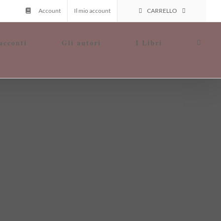
Account
Il mio account
CARRELLO
acconti
Gli autori
I Libri