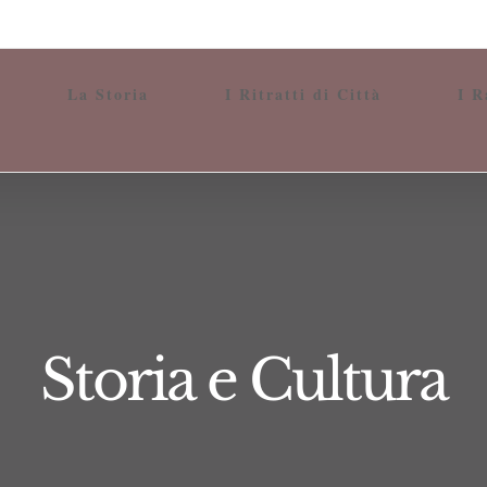
La Storia
I Ritratti di Città
I R
Storia e Cultura